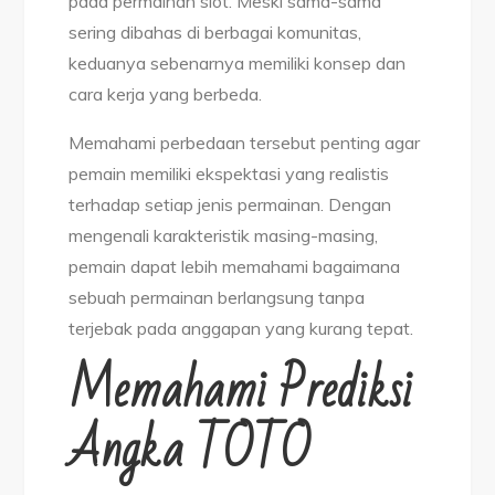
pada permainan slot. Meski sama-sama
sering dibahas di berbagai komunitas,
keduanya sebenarnya memiliki konsep dan
cara kerja yang berbeda.
Memahami perbedaan tersebut penting agar
pemain memiliki ekspektasi yang realistis
terhadap setiap jenis permainan. Dengan
mengenali karakteristik masing-masing,
pemain dapat lebih memahami bagaimana
sebuah permainan berlangsung tanpa
terjebak pada anggapan yang kurang tepat.
Memahami Prediksi
Angka TOTO