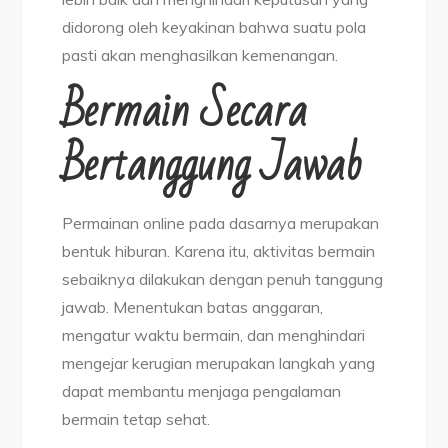
didorong oleh keyakinan bahwa suatu pola
pasti akan menghasilkan kemenangan.
Bermain Secara
Bertanggung Jawab
Permainan online pada dasarnya merupakan
bentuk hiburan. Karena itu, aktivitas bermain
sebaiknya dilakukan dengan penuh tanggung
jawab. Menentukan batas anggaran,
mengatur waktu bermain, dan menghindari
mengejar kerugian merupakan langkah yang
dapat membantu menjaga pengalaman
bermain tetap sehat.