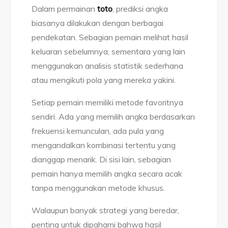
Dalam permainan
toto
, prediksi angka
biasanya dilakukan dengan berbagai
pendekatan. Sebagian pemain melihat hasil
keluaran sebelumnya, sementara yang lain
menggunakan analisis statistik sederhana
atau mengikuti pola yang mereka yakini.
Setiap pemain memiliki metode favoritnya
sendiri. Ada yang memilih angka berdasarkan
frekuensi kemunculan, ada pula yang
mengandalkan kombinasi tertentu yang
dianggap menarik. Di sisi lain, sebagian
pemain hanya memilih angka secara acak
tanpa menggunakan metode khusus.
Walaupun banyak strategi yang beredar,
penting untuk dipahami bahwa hasil