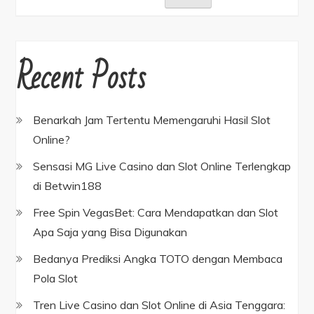
Recent Posts
Benarkah Jam Tertentu Memengaruhi Hasil Slot
Online?
Sensasi MG Live Casino dan Slot Online Terlengkap
di Betwin188
Free Spin VegasBet: Cara Mendapatkan dan Slot
Apa Saja yang Bisa Digunakan
Bedanya Prediksi Angka TOTO dengan Membaca
Pola Slot
Tren Live Casino dan Slot Online di Asia Tenggara: