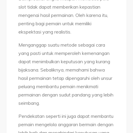
slot tidak dapat memberikan kepastian
mengenai hasil permainan. Oleh karena itu,
penting bagi pemain untuk memiliki
ekspektasi yang realistis.
Menganggap suatu metode sebagai cara
yang pasti untuk memperoleh kemenangan
dapat menimbulkan keputusan yang kurang
bijaksana. Sebaliknya, memahami bahwa
hasil permainan tetap dipengaruhi oleh unsur
peluang membantu pemain menikmati
permainan dengan sudut pandang yang lebih
seimbang.
Pendekatan seperti ini juga dapat membantu
pemain mengelola anggaran bermain dengan
lebih baik dan menghindari keputusan yang