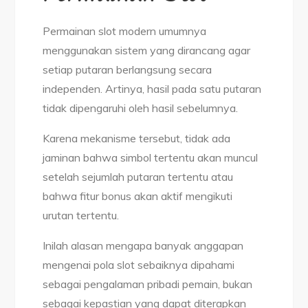
Permainan slot modern umumnya
menggunakan sistem yang dirancang agar
setiap putaran berlangsung secara
independen. Artinya, hasil pada satu putaran
tidak dipengaruhi oleh hasil sebelumnya.
Karena mekanisme tersebut, tidak ada
jaminan bahwa simbol tertentu akan muncul
setelah sejumlah putaran tertentu atau
bahwa fitur bonus akan aktif mengikuti
urutan tertentu.
Inilah alasan mengapa banyak anggapan
mengenai pola slot sebaiknya dipahami
sebagai pengalaman pribadi pemain, bukan
sebagai kepastian yang dapat diterapkan