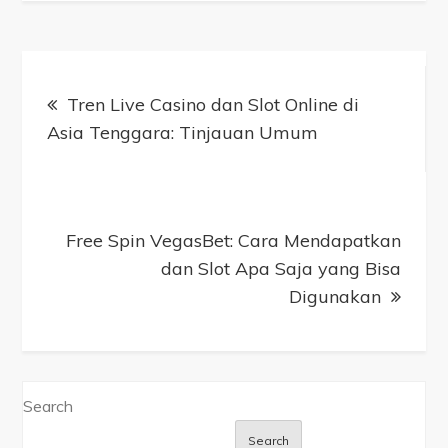
Post
navigation
Tren Live Casino dan Slot Online di
Asia Tenggara: Tinjauan Umum
Free Spin VegasBet: Cara Mendapatkan
dan Slot Apa Saja yang Bisa
Digunakan
Search
Search