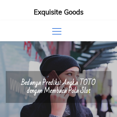
Skip
Exquisite Goods
to
content
Bedanya Prediksi Angka TOTO
dengan Membaca Pola Slot