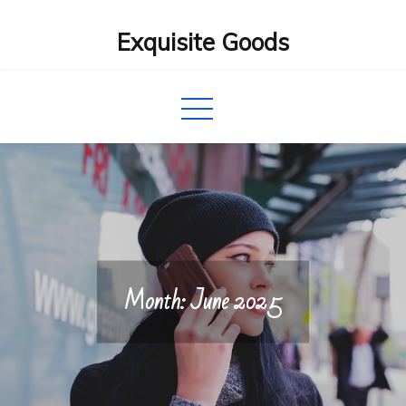
Skip
Exquisite Goods
to
content
Month:
June 2025