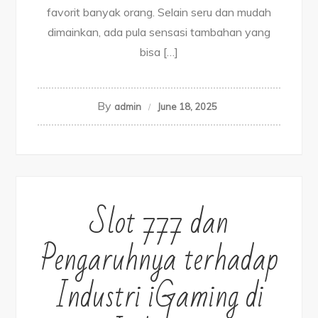
favorit banyak orang. Selain seru dan mudah
dimainkan, ada pula sensasi tambahan yang
bisa […]
By
admin
June 18, 2025
Slot 777 dan
Pengaruhnya terhadap
Industri iGaming di