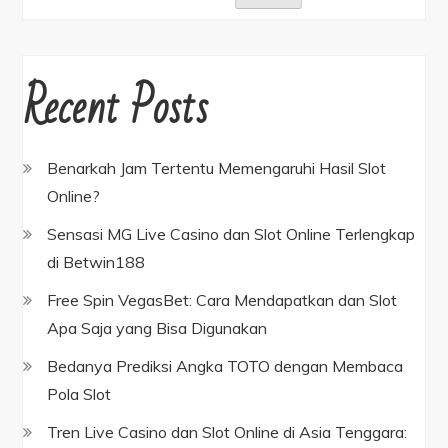
Recent Posts
Benarkah Jam Tertentu Memengaruhi Hasil Slot
Online?
Sensasi MG Live Casino dan Slot Online Terlengkap
di Betwin188
Free Spin VegasBet: Cara Mendapatkan dan Slot
Apa Saja yang Bisa Digunakan
Bedanya Prediksi Angka TOTO dengan Membaca
Pola Slot
Tren Live Casino dan Slot Online di Asia Tenggara: