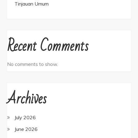
Tinjauan Umum
Recent Comments
No comments to show.
Archives
July 2026
June 2026