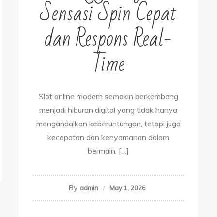
Sensasi Spin Cepat
dan Respons Real-
Time
Slot online modern semakin berkembang
menjadi hiburan digital yang tidak hanya
mengandalkan keberuntungan, tetapi juga
kecepatan dan kenyamanan dalam
bermain. […]
By
admin
May 1, 2026