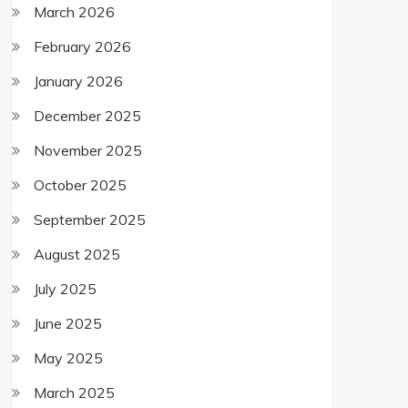
March 2026
February 2026
January 2026
December 2025
November 2025
October 2025
September 2025
August 2025
July 2025
June 2025
May 2025
March 2025