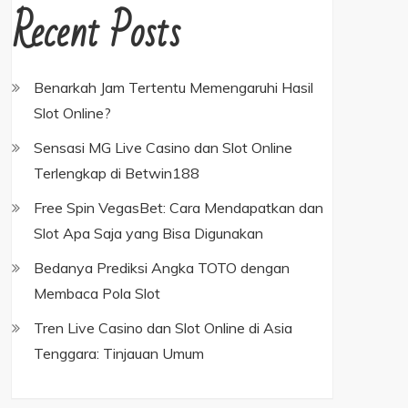
Recent Posts
Benarkah Jam Tertentu Memengaruhi Hasil
Slot Online?
Sensasi MG Live Casino dan Slot Online
Terlengkap di Betwin188
Free Spin VegasBet: Cara Mendapatkan dan
Slot Apa Saja yang Bisa Digunakan
Bedanya Prediksi Angka TOTO dengan
Membaca Pola Slot
Tren Live Casino dan Slot Online di Asia
Tenggara: Tinjauan Umum