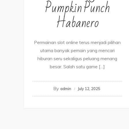
Pumpkin Punch
Habanero
Permainan slot online terus menjadi pilihan
utama banyak pemain yang mencari
hiburan seru sekaligus peluang menang
besar. Salah satu game […]
By
admin
July 12, 2025