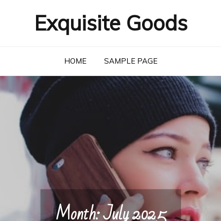
Exquisite Goods
HOME
SAMPLE PAGE
Month:
July 2025