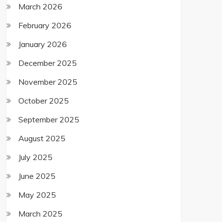
March 2026
February 2026
January 2026
December 2025
November 2025
October 2025
September 2025
August 2025
July 2025
June 2025
May 2025
March 2025