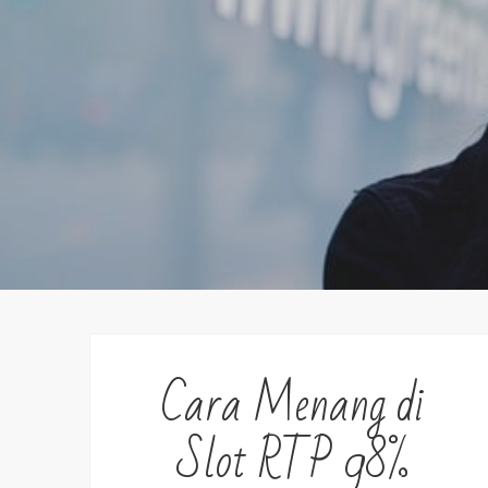
Cara Menang di
Slot RTP 98%