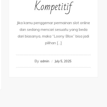
Kompetitif
Jika kamu penggemar permainan slot online
dan sedang mencari sesuatu yang beda
dari biasanya, maka “Loony Blox” bisa jadi
pilihan […]
By
admin
July 5, 2025