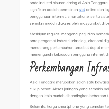
pada industri hiburan daring di Asia Tenggar
signifikan adalah permainan
slot
online dan la
penggunaan internet, smartphone, serta sistem
semakin mudah diakses oleh masyarakat di be
Meskipun regulasi mengenai perjudian berbeda 
para pengamat industri teknologi, ekonomi di
mendorong pertumbuhan tersebut dapat mem
memengaruhi kebiasaan pengguna internet d
Perkembangan Infras
Asia Tenggara merupakan salah satu kawasa
cukup pesat. Akses jaringan yang semakin bai
dengan lebih mudah dibandingkan beberapa ta
Selain itu, harga smartphone yang semakin t