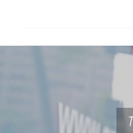
Skip
to
content
T