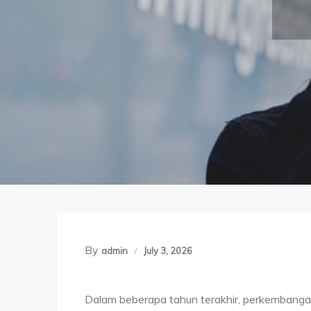
By
admin
July 3, 2026
Dalam beberapa tahun terakhir, perkembanga