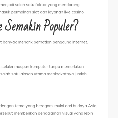
ni menjadi salah satu faktor yang mendorong
masuk permainan slot dan layanan live casino.
e Semakin Populer?
 banyak menarik perhatian pengguna internet.
t seluler maupun komputer tanpa memerlukan
salah satu alasan utama meningkatnya jumlah
engan tema yang beragam, mulai dari budaya Asia,
 tersebut memberikan pengalaman visual yang lebih