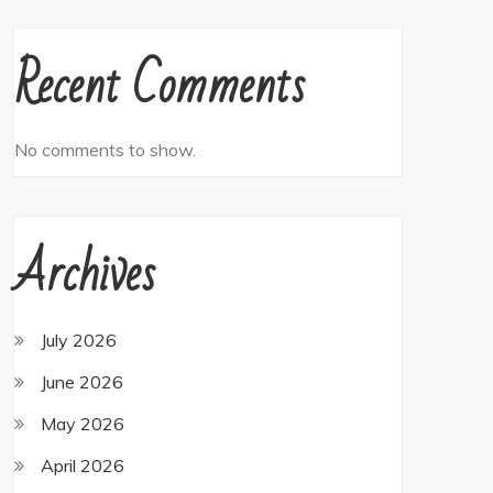
Recent Comments
No comments to show.
Archives
July 2026
June 2026
May 2026
April 2026