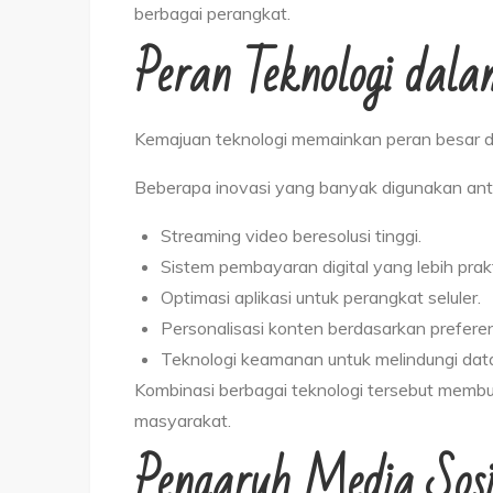
berbagai perangkat.
Peran Teknologi dal
Kemajuan teknologi memainkan peran besar da
Beberapa inovasi yang banyak digunakan anta
Streaming video beresolusi tinggi.
Sistem pembayaran digital yang lebih prakt
Optimasi aplikasi untuk perangkat seluler.
Personalisasi konten berdasarkan prefere
Teknologi keamanan untuk melindungi dat
Kombinasi berbagai teknologi tersebut membu
masyarakat.
Pengaruh Media Sosi