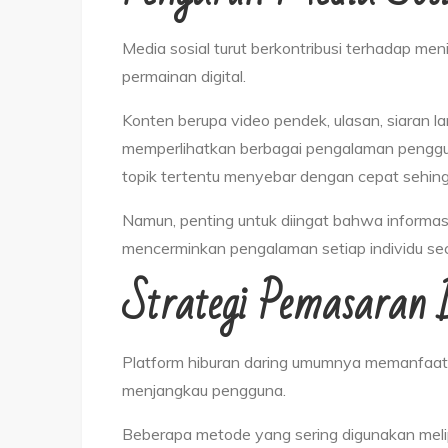
Media sosial turut berkontribusi terhadap m
permainan digital.
Konten berupa video pendek, ulasan, siaran l
memperlihatkan berbagai pengalaman penggun
topik tertentu menyebar dengan cepat sehi
Namun, penting untuk diingat bahwa informasi 
mencerminkan pengalaman setiap individu se
Strategi Pemasaran D
Platform hiburan daring umumnya memanfaatka
menjangkau pengguna.
Beberapa metode yang sering digunakan melip