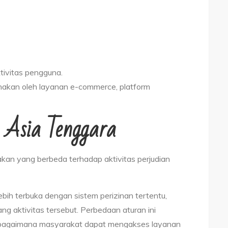
tivitas pengguna.
nakan oleh layanan e-commerce, platform
i Asia Tenggara
jakan yang berbeda terhadap aktivitas perjudian
bih terbuka dengan sistem perizinan tertentu,
g aktivitas tersebut. Perbedaan aturan ini
a bagaimana masyarakat dapat mengakses layanan