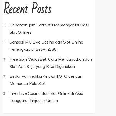
Recent Posts
Benarkah Jam Tertentu Memengaruhi Hasil
Slot Online?
Sensasi MG Live Casino dan Slot Online
Terlengkap di Betwin188
Free Spin VegasBet: Cara Mendapatkan dan
Slot Apa Saja yang Bisa Digunakan
Bedanya Prediksi Angka TOTO dengan
Membaca Pola Slot
Tren Live Casino dan Slot Online di Asia
Tenggara: Tinjauan Umum