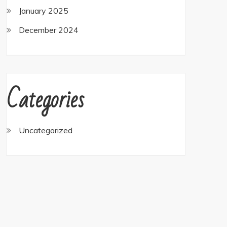
January 2025
December 2024
Categories
Uncategorized