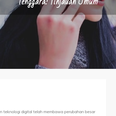
Tenggara: Tinjauan Umum
n teknologi digital telah membawa perubahan besar