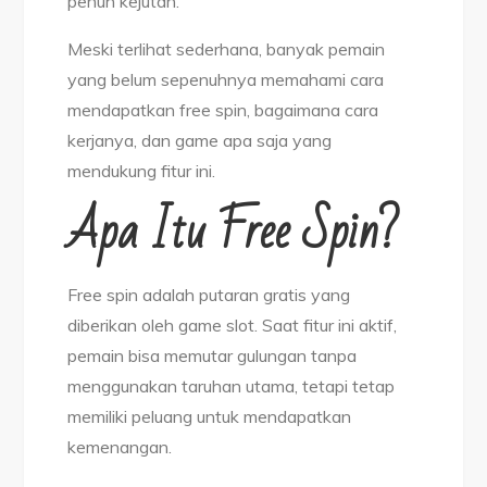
penuh kejutan.
Meski terlihat sederhana, banyak pemain
yang belum sepenuhnya memahami cara
mendapatkan free spin, bagaimana cara
kerjanya, dan game apa saja yang
mendukung fitur ini.
Apa Itu Free Spin?
Free spin adalah putaran gratis yang
diberikan oleh game slot. Saat fitur ini aktif,
pemain bisa memutar gulungan tanpa
menggunakan taruhan utama, tetapi tetap
memiliki peluang untuk mendapatkan
kemenangan.