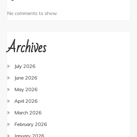
No comments to show.
Archives
July 2026
June 2026
May 2026
April 2026
March 2026
February 2026
January 2026