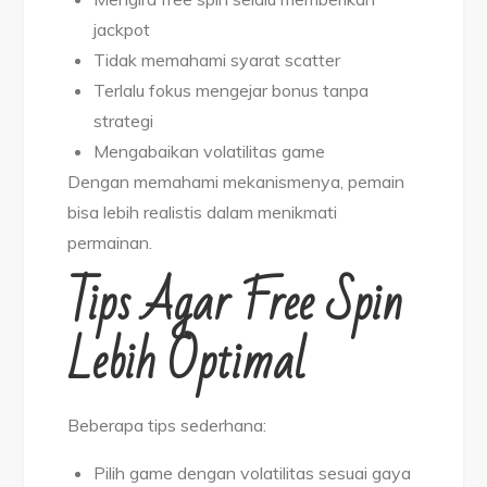
jackpot
Tidak memahami syarat scatter
Terlalu fokus mengejar bonus tanpa
strategi
Mengabaikan volatilitas game
Dengan memahami mekanismenya, pemain
bisa lebih realistis dalam menikmati
permainan.
Tips Agar Free Spin
Lebih Optimal
Beberapa tips sederhana:
Pilih game dengan volatilitas sesuai gaya