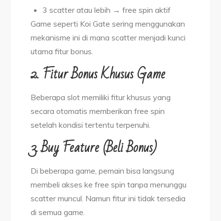
3 scatter atau lebih → free spin aktif
Game seperti
Koi Gate
sering menggunakan
mekanisme ini di mana scatter menjadi kunci
utama fitur bonus.
2. Fitur Bonus Khusus Game
Beberapa slot memiliki fitur khusus yang
secara otomatis memberikan free spin
setelah kondisi tertentu terpenuhi.
3. Buy Feature (Beli Bonus)
Di beberapa game, pemain bisa langsung
membeli akses ke free spin tanpa menunggu
scatter muncul. Namun fitur ini tidak tersedia
di semua game.