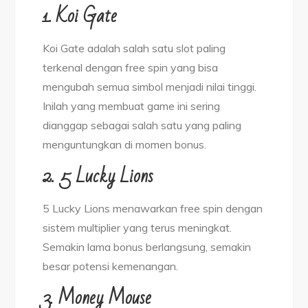
1. Koi Gate
Koi Gate
adalah salah satu slot paling
terkenal dengan free spin yang bisa
mengubah semua simbol menjadi nilai tinggi.
Inilah yang membuat game ini sering
dianggap sebagai salah satu yang paling
menguntungkan di momen bonus.
2. 5 Lucky Lions
5 Lucky Lions
menawarkan free spin dengan
sistem multiplier yang terus meningkat.
Semakin lama bonus berlangsung, semakin
besar potensi kemenangan.
3. Money Mouse