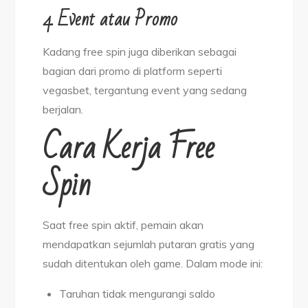
4. Event atau Promo
Kadang free spin juga diberikan sebagai
bagian dari promo di platform seperti
vegasbet, tergantung event yang sedang
berjalan.
Cara Kerja Free
Spin
Saat free spin aktif, pemain akan
mendapatkan sejumlah putaran gratis yang
sudah ditentukan oleh game. Dalam mode ini:
Taruhan tidak mengurangi saldo