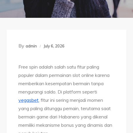
By
admin
July 6, 2026
Free spin adalah salah satu fitur paling
populer dalam permainan slot online karena
memberikan kesempatan bermain tanpa
mengurangi saldo. Di platform seperti
vegasbet
, fitur ini sering menjadi momen
yang paling ditunggu pemain, terutama saat
bermain game dari
Habanero
yang dikenal
memiliki mekanisme bonus yang dinamis dan