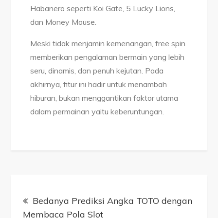
Habanero
seperti Koi Gate, 5 Lucky Lions,
dan Money Mouse.
Meski tidak menjamin kemenangan, free spin
memberikan pengalaman bermain yang lebih
seru, dinamis, dan penuh kejutan. Pada
akhirnya, fitur ini hadir untuk menambah
hiburan, bukan menggantikan faktor utama
dalam permainan yaitu keberuntungan.
Post
navigation
Bedanya Prediksi Angka TOTO dengan
Membaca Pola Slot