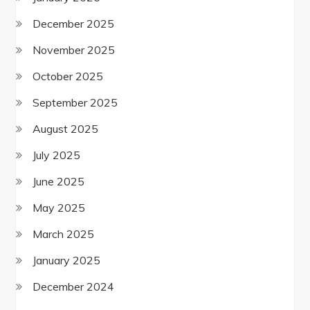
December 2025
November 2025
October 2025
September 2025
August 2025
July 2025
June 2025
May 2025
March 2025
January 2025
December 2024