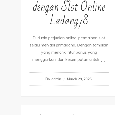
dengan Slot Online
Ladang78
Di dunia perjudian online, permainan slot
selalu menjadi primadona. Dengan tampilan
yang menarik, fitur bonus yang
menggiurkan, dan kesempatan untuk […]
By
admin
March 29, 2025