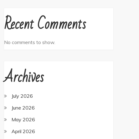
Recent Comments
No comments to show.
Archives
July 2026
June 2026
May 2026
April 2026