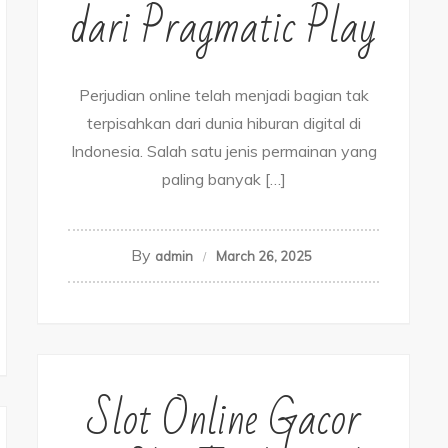
dari Pragmatic Play
Perjudian online telah menjadi bagian tak
terpisahkan dari dunia hiburan digital di
Indonesia. Salah satu jenis permainan yang
paling banyak […]
By
admin
March 26, 2025
Slot Online Gacor