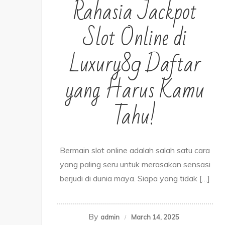
Rahasia Jackpot
Slot Online di
Luxury89 Daftar
yang Harus Kamu
Tahu!
Bermain slot online adalah salah satu cara
yang paling seru untuk merasakan sensasi
berjudi di dunia maya. Siapa yang tidak […]
By
admin
March 14, 2025