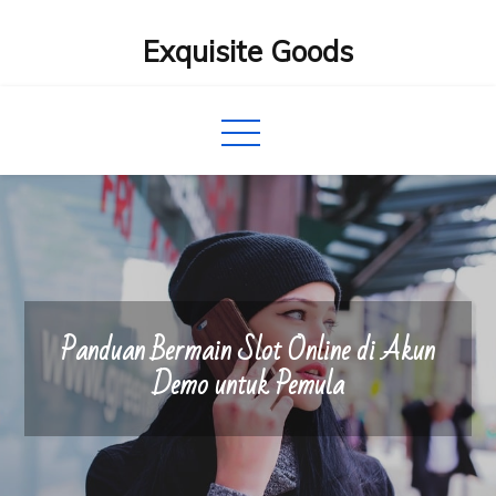
Skip
Exquisite Goods
to
content
Panduan Bermain Slot Online di Akun
Demo untuk Pemula