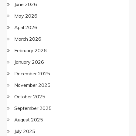
June 2026
May 2026
April 2026
March 2026
February 2026
January 2026
December 2025
November 2025
October 2025
September 2025
August 2025
July 2025