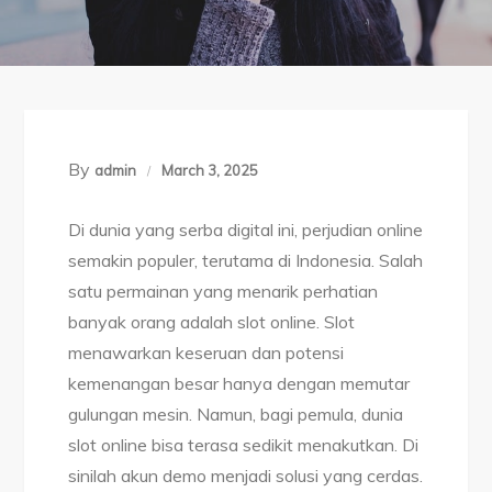
By
admin
March 3, 2025
Di dunia yang serba digital ini, perjudian online
semakin populer, terutama di Indonesia. Salah
satu permainan yang menarik perhatian
banyak orang adalah slot online. Slot
menawarkan keseruan dan potensi
kemenangan besar hanya dengan memutar
gulungan mesin. Namun, bagi pemula, dunia
slot online bisa terasa sedikit menakutkan. Di
sinilah akun demo menjadi solusi yang cerdas.