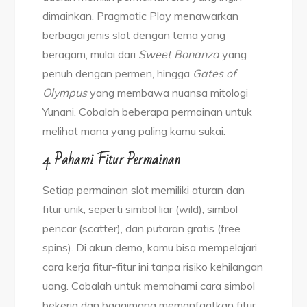
dimainkan. Pragmatic Play menawarkan
berbagai jenis slot dengan tema yang
beragam, mulai dari
Sweet Bonanza
yang
penuh dengan permen, hingga
Gates of
Olympus
yang membawa nuansa mitologi
Yunani. Cobalah beberapa permainan untuk
melihat mana yang paling kamu sukai.
4. Pahami Fitur Permainan
Setiap permainan slot memiliki aturan dan
fitur unik, seperti simbol liar (wild), simbol
pencar (scatter), dan putaran gratis (free
spins). Di akun demo, kamu bisa mempelajari
cara kerja fitur-fitur ini tanpa risiko kehilangan
uang. Cobalah untuk memahami cara simbol
bekerja dan bagaimana memanfaatkan fitur