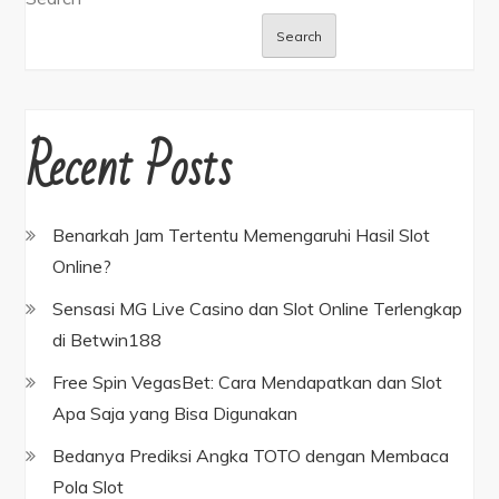
Search
Recent Posts
Benarkah Jam Tertentu Memengaruhi Hasil Slot
Online?
Sensasi MG Live Casino dan Slot Online Terlengkap
di Betwin188
Free Spin VegasBet: Cara Mendapatkan dan Slot
Apa Saja yang Bisa Digunakan
Bedanya Prediksi Angka TOTO dengan Membaca
Pola Slot