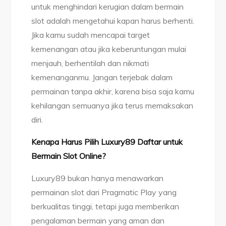
untuk menghindari kerugian dalam bermain
slot adalah mengetahui kapan harus berhenti.
Jika kamu sudah mencapai target
kemenangan atau jika keberuntungan mulai
menjauh, berhentilah dan nikmati
kemenanganmu. Jangan terjebak dalam
permainan tanpa akhir, karena bisa saja kamu
kehilangan semuanya jika terus memaksakan
diri.
Kenapa Harus Pilih Luxury89 Daftar untuk
Bermain Slot Online?
Luxury89 bukan hanya menawarkan
permainan slot dari Pragmatic Play yang
berkualitas tinggi, tetapi juga memberikan
pengalaman bermain yang aman dan