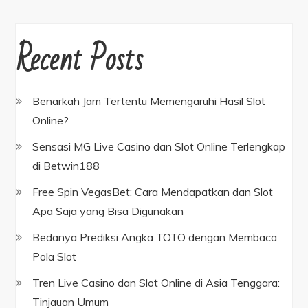
Recent Posts
Benarkah Jam Tertentu Memengaruhi Hasil Slot
Online?
Sensasi MG Live Casino dan Slot Online Terlengkap
di Betwin188
Free Spin VegasBet: Cara Mendapatkan dan Slot
Apa Saja yang Bisa Digunakan
Bedanya Prediksi Angka TOTO dengan Membaca
Pola Slot
Tren Live Casino dan Slot Online di Asia Tenggara:
Tinjauan Umum