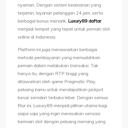
nyaman. Dengan sistem keamanan yang
terjamin, layanan pelanggan 24 jam, serta
berbagai bonus menarik,
Luxury89 daftar
menjadi tempat yang tepat untuk pemain slot
online di Indonesia.
Platform ini juga menawarkan berbagai
metode pembayaran yang memudahkan
pemain dalam melakukan transaksi. Tak
hanya itu, dengan RTP tinggi yang
ditawarkan oleh game Pragmatic Play,
peluang kamu untuk mendapatkan jackpot
besar semakin terbuka lebar. Dengan semua
fitur ini, Luxury89 menjadi pilihan utama bagi
siapa saja yang ingin merasakan sensasi
bermain slot dengan peluang menang yang