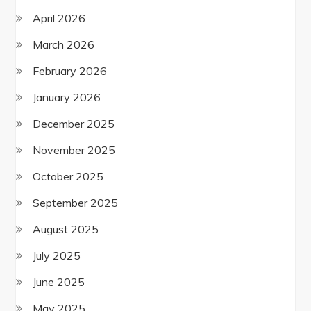
April 2026
March 2026
February 2026
January 2026
December 2025
November 2025
October 2025
September 2025
August 2025
July 2025
June 2025
May 2025