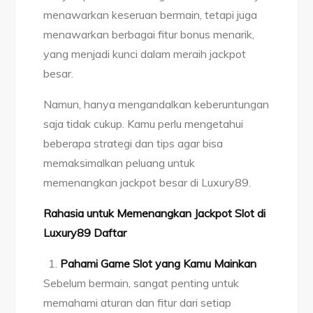
menawarkan keseruan bermain, tetapi juga
menawarkan berbagai fitur bonus menarik,
yang menjadi kunci dalam meraih jackpot
besar.
Namun, hanya mengandalkan keberuntungan
saja tidak cukup. Kamu perlu mengetahui
beberapa strategi dan tips agar bisa
memaksimalkan peluang untuk
memenangkan jackpot besar di Luxury89.
Rahasia untuk Memenangkan Jackpot Slot di
Luxury89 Daftar
Pahami Game Slot yang Kamu Mainkan
Sebelum bermain, sangat penting untuk
memahami aturan dan fitur dari setiap