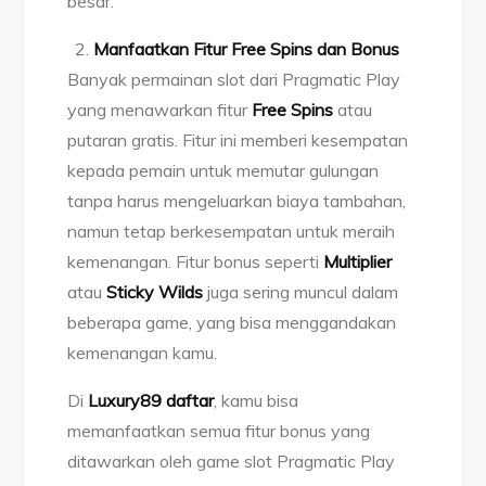
besar.
Manfaatkan Fitur Free Spins dan Bonus
Banyak permainan slot dari Pragmatic Play
yang menawarkan fitur
Free Spins
atau
putaran gratis. Fitur ini memberi kesempatan
kepada pemain untuk memutar gulungan
tanpa harus mengeluarkan biaya tambahan,
namun tetap berkesempatan untuk meraih
kemenangan. Fitur bonus seperti
Multiplier
atau
Sticky Wilds
juga sering muncul dalam
beberapa game, yang bisa menggandakan
kemenangan kamu.
Di
Luxury89 daftar
, kamu bisa
memanfaatkan semua fitur bonus yang
ditawarkan oleh game slot Pragmatic Play