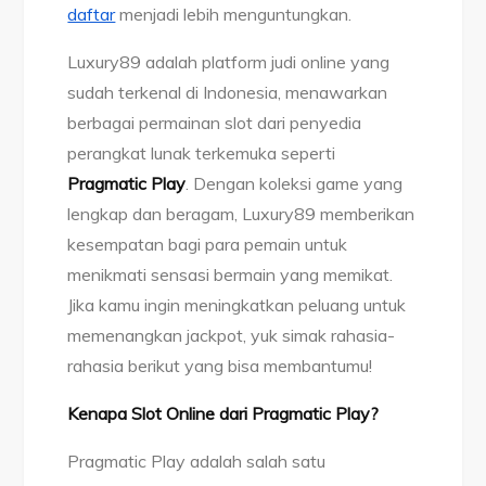
daftar
menjadi lebih menguntungkan.
Luxury89 adalah platform judi online yang
sudah terkenal di Indonesia, menawarkan
berbagai permainan slot dari penyedia
perangkat lunak terkemuka seperti
Pragmatic Play
. Dengan koleksi game yang
lengkap dan beragam, Luxury89 memberikan
kesempatan bagi para pemain untuk
menikmati sensasi bermain yang memikat.
Jika kamu ingin meningkatkan peluang untuk
memenangkan jackpot, yuk simak rahasia-
rahasia berikut yang bisa membantumu!
Kenapa Slot Online dari Pragmatic Play?
Pragmatic Play adalah salah satu