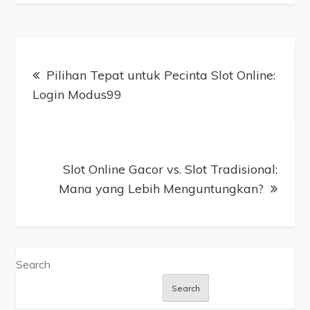
Post
navigation
Pilihan Tepat untuk Pecinta Slot Online:
Login Modus99
Slot Online Gacor vs. Slot Tradisional:
Mana yang Lebih Menguntungkan?
Search
Search