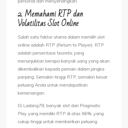
personal dan menyenangkan.
2. Memahami RTP dan
Volatilitas Slot Online
Salah satu faktor utama dalam memilih slot
online adalah RTP (Return to Player). RTP
adalah persentase teoretis yang
menunjukkan berapa banyak uang yang akan
dikembalikan kepada pemain dalam jangka
panjang. Semakin tinggi RTP, semakin besar
peluang Anda untuk mendapatkan
kemenangan.
Di Ladang78, banyak slot dari Pragmatic
Play yang memiliki RTP di atas 96%, yang
cukup tinggi untuk memberikan peluang