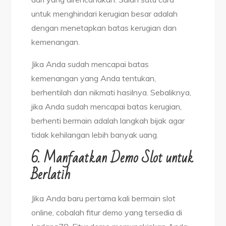
untuk menghindari kerugian besar adalah
dengan menetapkan batas kerugian dan
kemenangan.
Jika Anda sudah mencapai batas
kemenangan yang Anda tentukan,
berhentilah dan nikmati hasilnya. Sebaliknya,
jika Anda sudah mencapai batas kerugian,
berhenti bermain adalah langkah bijak agar
tidak kehilangan lebih banyak uang.
6. Manfaatkan Demo Slot untuk
Berlatih
Jika Anda baru pertama kali bermain slot
online, cobalah fitur demo yang tersedia di