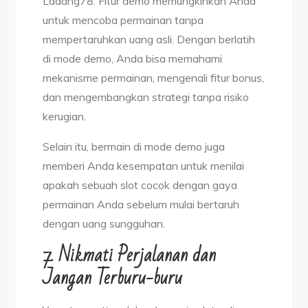
Ladang78. Fitur demo memungkinkan Anda
untuk mencoba permainan tanpa
mempertaruhkan uang asli. Dengan berlatih
di mode demo, Anda bisa memahami
mekanisme permainan, mengenali fitur bonus,
dan mengembangkan strategi tanpa risiko
kerugian.
Selain itu, bermain di mode demo juga
memberi Anda kesempatan untuk menilai
apakah sebuah slot cocok dengan gaya
permainan Anda sebelum mulai bertaruh
dengan uang sungguhan.
7. Nikmati Perjalanan dan
Jangan Terburu-buru