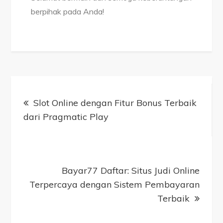
berpihak pada Anda!
Post
navigation
Slot Online dengan Fitur Bonus Terbaik
dari Pragmatic Play
Bayar77 Daftar: Situs Judi Online
Terpercaya dengan Sistem Pembayaran
Terbaik