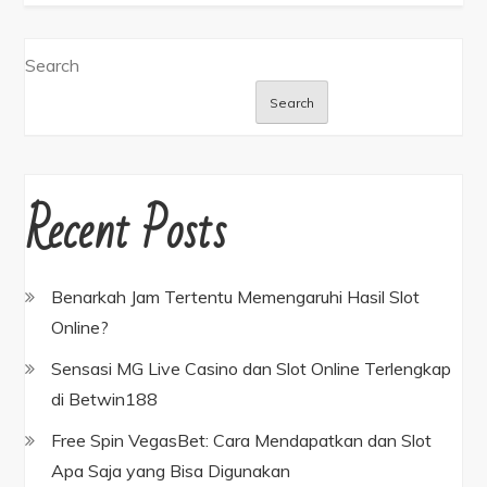
Search
Search
Recent Posts
Benarkah Jam Tertentu Memengaruhi Hasil Slot
Online?
Sensasi MG Live Casino dan Slot Online Terlengkap
di Betwin188
Free Spin VegasBet: Cara Mendapatkan dan Slot
Apa Saja yang Bisa Digunakan