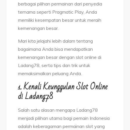
berbagai pilihan permainan dari penyedia
ternama seperti Pragmatic Play, Anda
memiliki kesempatan besar untuk meraih
kemenangan besar.
Mari kita jelajahi lebih dalam tentang
bagaimana Anda bisa mendapatkan
kemenangan besar dengan slot online di
Ladang78, serta tips dan trik untuk
memaksimalkan peluang Anda.
1. Kenali Keunggulan Slot Online
di Ladang78
Salah satu alasan mengapa Ladang78
menjadi pilihan utama bagi pemain Indonesia
adalah keberagaman permainan slot yang