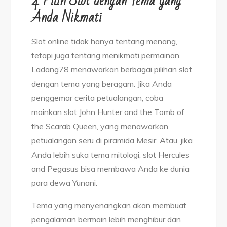
4. Pilih Slot dengan Tema yang
Anda Nikmati
Slot online tidak hanya tentang menang,
tetapi juga tentang menikmati permainan.
Ladang78 menawarkan berbagai pilihan slot
dengan tema yang beragam. Jika Anda
penggemar cerita petualangan, coba
mainkan slot John Hunter and the Tomb of
the Scarab Queen, yang menawarkan
petualangan seru di piramida Mesir. Atau, jika
Anda lebih suka tema mitologi, slot Hercules
and Pegasus bisa membawa Anda ke dunia
para dewa Yunani.
Tema yang menyenangkan akan membuat
pengalaman bermain lebih menghibur dan