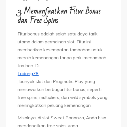
3. Memanfaatkan Fitur Bonus
dan Free Spins
Fitur bonus adalah salah satu daya tarik
utama dalam permainan slot. Fitur ini
memberikan kesempatan tambahan untuk
meraih kemenangan tanpa perlu menambah
taruhan. Di
Ladang78
, banyak slot dari Pragmatic Play yang
menawarkan berbagai fitur bonus, seperti
free spins, multipliers, dan wild symbols yang
meningkatkan peluang kemenangan.
Misalnya, di slot Sweet Bonanza, Anda bisa
mendapatkan free spins yang