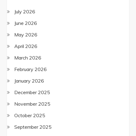
July 2026
June 2026
May 2026
April 2026
March 2026
February 2026
January 2026
December 2025
November 2025
October 2025
September 2025