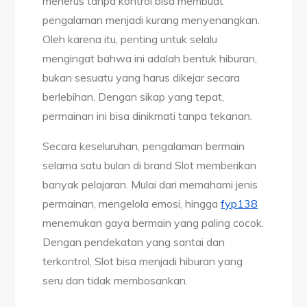
menerus tanpa kontrol bisa membuat
pengalaman menjadi kurang menyenangkan.
Oleh karena itu, penting untuk selalu
mengingat bahwa ini adalah bentuk hiburan,
bukan sesuatu yang harus dikejar secara
berlebihan. Dengan sikap yang tepat,
permainan ini bisa dinikmati tanpa tekanan.
Secara keseluruhan, pengalaman bermain
selama satu bulan di brand Slot memberikan
banyak pelajaran. Mulai dari memahami jenis
permainan, mengelola emosi, hingga
fyp138
menemukan gaya bermain yang paling cocok.
Dengan pendekatan yang santai dan
terkontrol, Slot bisa menjadi hiburan yang
seru dan tidak membosankan.