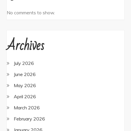
No comments to show.
Archives
July 2026
June 2026
May 2026
April 2026
March 2026
February 2026
January 2026