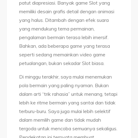
patut diapresiasi. Banyak game Slot yang
memiliki desain grafis detail dengan animasi
yang halus. Ditambah dengan efek suara
yang mendukung tema permainan,
pengalaman bermain terasa lebih imersif.
Bahkan, ada beberapa game yang terasa
seperti sedang memainkan video game
petualangan, bukan sekadar Slot biasa.
Di minggu terakhir, saya mulai menemukan
pola bermain yang paling nyaman. Bukan
dalam arti “trik rahasia” untuk menang, tetapi
lebih ke ritme bermain yang santai dan tidak
terburu-buru. Saya juga mulai lebih selektif
dalam memilih game dan tidak mudah
tergoda untuk mencoba semuanya sekaligus.
Pendekatan ini ternyata membuat