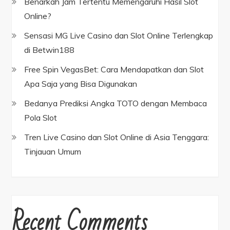
Benarkah Jam Tertentu Memengaruhi Hasil Slot
Online?
Sensasi MG Live Casino dan Slot Online Terlengkap
di Betwin188
Free Spin VegasBet: Cara Mendapatkan dan Slot
Apa Saja yang Bisa Digunakan
Bedanya Prediksi Angka TOTO dengan Membaca
Pola Slot
Tren Live Casino dan Slot Online di Asia Tenggara:
Tinjauan Umum
Recent Comments