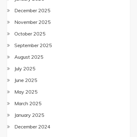
December 2025
November 2025
October 2025
September 2025
August 2025
July 2025
June 2025
May 2025
March 2025
January 2025
December 2024