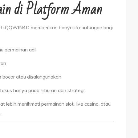
ain di Platform Aman
eperti QQWIN4D memberikan banyak keuntungan bagi
u permainan adil
tan
 bocor atau disalahgunakan
fokus hanya pada hiburan dan strategi
lebih menikmati permainan slot, live casino, atau
.