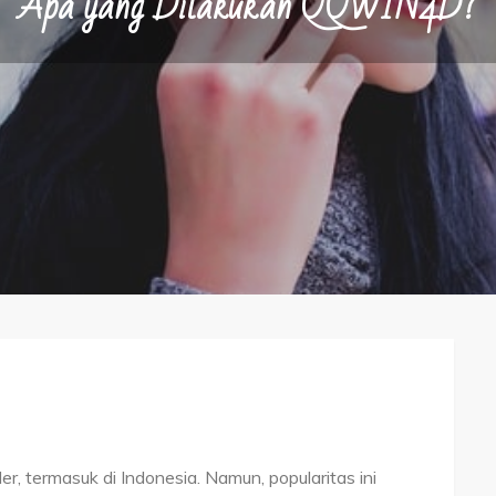
Apa yang Dilakukan QQWIN4D?
uler, termasuk di Indonesia. Namun, popularitas ini