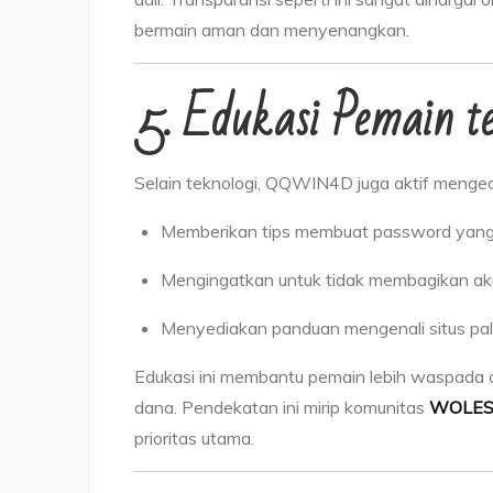
bermain aman dan menyenangkan.
5. Edukasi Pemain 
Selain teknologi, QQWIN4D juga aktif menge
Memberikan tips membuat password yang
Mengingatkan untuk tidak membagikan aku
Menyediakan panduan mengenali situs 
Edukasi ini membantu pemain lebih waspada d
dana. Pendekatan ini mirip komunitas
WOLES
prioritas utama.