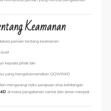
tentang Keamanan
dukasi pemain tentang keamanan:
 kuat
n kepada pihak lain
palsu yang mengatasnamakan QQWIN4D
an mengurangi risiko penipuan atau kehilangan
4D
, di mana pengalaman santai dan aman menjadi