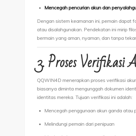
Mencegah pencurian akun dan penyalahgu
Dengan sistem keamanan ini, pemain dapat f
atau disalahgunakan. Pendekatan ini mirip filo
bermain yang aman, nyaman, dan tanpa teka
3. Proses Verifikasi 
QQWIN4D menerapkan proses verifikasi akun
biasanya diminta mengunggah dokumen identi
identitas mereka. Tujuan verifikasi ini adalah:
Mencegah penggunaan akun ganda atau p
Melindungi pemain dari penipuan