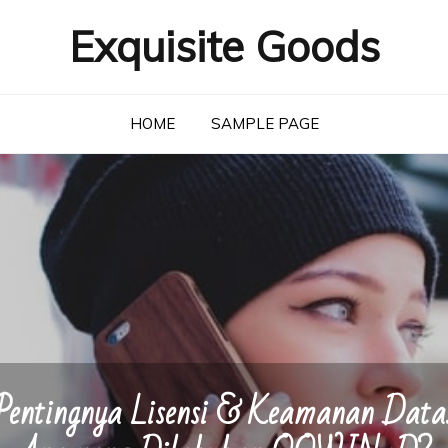
Exquisite Goods
HOME
SAMPLE PAGE
Pentingnya Lisensi & Keamanan Data