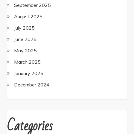
September 2025
August 2025
July 2025
June 2025
May 2025
March 2025
January 2025
December 2024
Categories