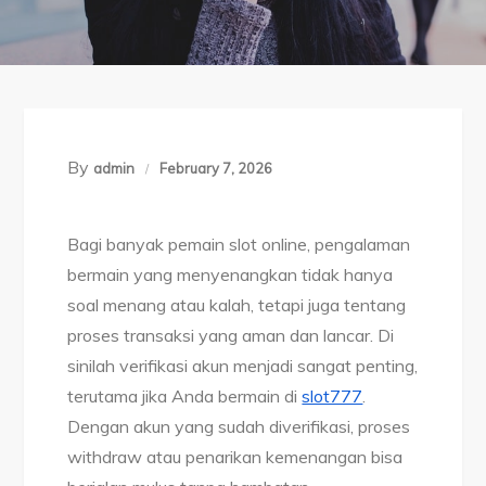
By
admin
February 7, 2026
Bagi banyak pemain slot online, pengalaman
bermain yang menyenangkan tidak hanya
soal menang atau kalah, tetapi juga tentang
proses transaksi yang aman dan lancar. Di
sinilah verifikasi akun menjadi sangat penting,
terutama jika Anda bermain di
slot777
.
Dengan akun yang sudah diverifikasi, proses
withdraw atau penarikan kemenangan bisa