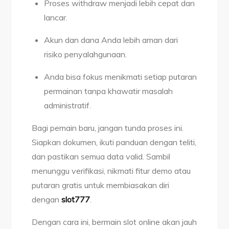
Proses withdraw menjadi lebih cepat dan
lancar.
Akun dan dana Anda lebih aman dari
risiko penyalahgunaan.
Anda bisa fokus menikmati setiap putaran
permainan tanpa khawatir masalah
administratif.
Bagi pemain baru, jangan tunda proses ini.
Siapkan dokumen, ikuti panduan dengan teliti,
dan pastikan semua data valid. Sambil
menunggu verifikasi, nikmati fitur demo atau
putaran gratis untuk membiasakan diri
dengan
slot777
.
Dengan cara ini, bermain slot online akan jauh