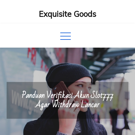
Skip
Exquisite Goods
to
content
Panduan Verifikasi Akun Slot777
Agar Withdraw Lancar