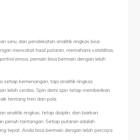
n seru, dan pendekatan analitik ringkas bisa
gan mencatat hasil putaran, memahami volatilitas,
ntrol emosi, pemain bisa bermain dengan lebih
 setiap kemenangan, tapi analitik ringkas
 lebih cerdas. Spin demi spin tetap memberikan
aik tentang tren dan pola.
n analitik ringkas, tetap disiplin, dan biarkan
an penuh tantangan. Setiap putaran adalah
g tepat, Anda bisa bermain dengan lebih percaya