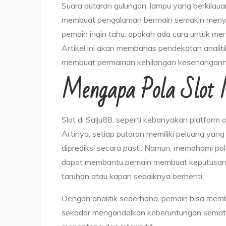
Suara putaran gulungan, lampu yang berkilaua
membuat pengalaman bermain semakin menyen
pemain ingin tahu: apakah ada cara untuk men
Artikel ini akan membahas pendekatan analiti
membuat permainan kehilangan kesenangann
Mengapa Pola Slot 
Slot di Salju88, seperti kebanyakan platform
Artinya, setiap putaran memiliki peluang yan
diprediksi secara pasti. Namun, memahami po
dapat membantu pemain membuat keputusan y
taruhan atau kapan sebaiknya berhenti.
Dengan analitik sederhana, pemain bisa memb
sekadar mengandalkan keberuntungan semata.