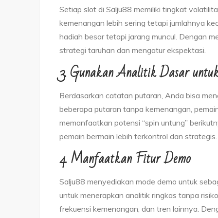
Setiap slot di Salju88 memiliki tingkat volatil
kemenangan lebih sering tetapi jumlahnya keci
hadiah besar tetapi jarang muncul. Dengan m
strategi taruhan dan mengatur ekspektasi.
3. Gunakan Analitik Dasar untu
Berdasarkan catatan putaran, Anda bisa meng
beberapa putaran tanpa kemenangan, pemain 
memanfaatkan potensi “spin untung” berikutnya
pemain bermain lebih terkontrol dan strategis.
4. Manfaatkan Fitur Demo
Salju88 menyediakan mode demo untuk sebagi
untuk menerapkan analitik ringkas tanpa risik
frekuensi kemenangan, dan tren lainnya. Denga