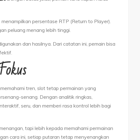
8 menampilkan persentase RTP (Return to Player).
an peluang menang lebih tinggi.
digunakan dan hasilnya. Dari catatan ini, pemain bisa
ektif.
 Fokus
u memahami tren, slot tetap permainan yang
rsenang-senang. Dengan analitik ringkas,
teraktif, seru, dan memberi rasa kontrol lebih bagi
emenangan, tapi lebih kepada memahami permainan
gan cara ini, setiap putaran tetap menyenangkan