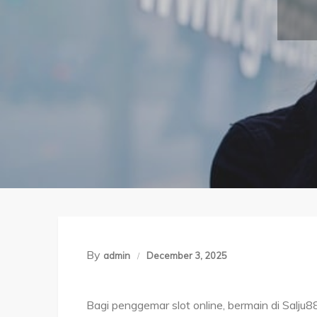
By
admin
December 3, 2025
Bagi penggemar slot online, bermain di Salj