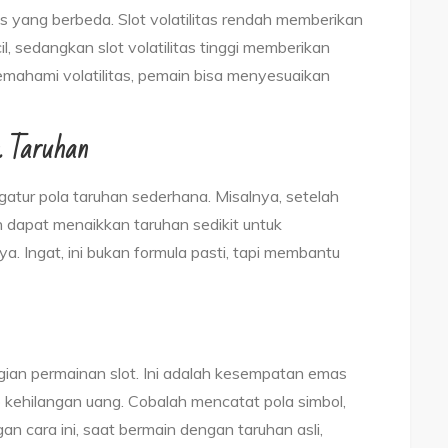
itas yang berbeda. Slot volatilitas rendah memberikan
l, sedangkan slot volatilitas tinggi memberikan
emahami volatilitas, pemain bisa menyesuaikan
k Taruhan
atur pola taruhan sederhana. Misalnya, setelah
dapat menaikkan taruhan sedikit untuk
. Ingat, ini bukan formula pasti, tapi membantu
an permainan slot. Ini adalah kesempatan emas
o kehilangan uang. Cobalah mencatat pola simbol,
n cara ini, saat bermain dengan taruhan asli,