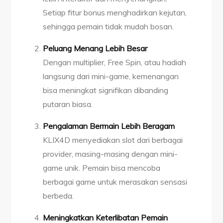
Setiap fitur bonus menghadirkan kejutan,
sehingga pemain tidak mudah bosan.
Peluang Menang Lebih Besar
Dengan multiplier, Free Spin, atau hadiah
langsung dari mini-game, kemenangan
bisa meningkat signifikan dibanding
putaran biasa.
Pengalaman Bermain Lebih Beragam
KLIX4D menyediakan slot dari berbagai
provider, masing-masing dengan mini-
game unik. Pemain bisa mencoba
berbagai game untuk merasakan sensasi
berbeda.
Meningkatkan Keterlibatan Pemain