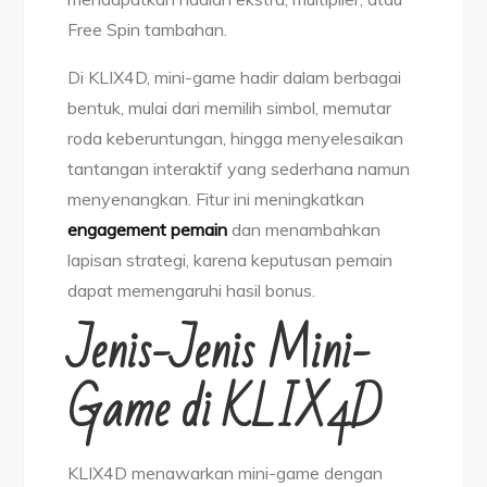
Free Spin tambahan.
Di KLIX4D, mini-game hadir dalam berbagai
bentuk, mulai dari memilih simbol, memutar
roda keberuntungan, hingga menyelesaikan
tantangan interaktif yang sederhana namun
menyenangkan. Fitur ini meningkatkan
engagement pemain
dan menambahkan
lapisan strategi, karena keputusan pemain
dapat memengaruhi hasil bonus.
Jenis-Jenis Mini-
Game di KLIX4D
KLIX4D menawarkan mini-game dengan