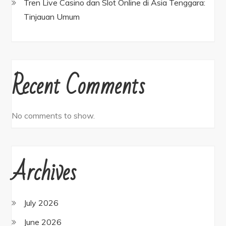
Tren Live Casino dan Slot Online di Asia Tenggara:
Tinjauan Umum
Recent Comments
No comments to show.
Archives
July 2026
June 2026