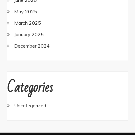
June 2025
May 2025
March 2025
January 2025
December 2024
Categories
Uncategorized