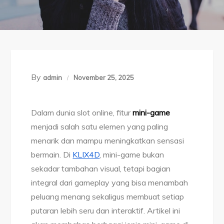
By
admin
November 25, 2025
Dalam dunia slot online, fitur
mini-game
menjadi salah satu elemen yang paling
menarik dan mampu meningkatkan sensasi
bermain. Di
KLIX4D
, mini-game bukan
sekadar tambahan visual, tetapi bagian
integral dari gameplay yang bisa menambah
peluang menang sekaligus membuat setiap
putaran lebih seru dan interaktif. Artikel ini