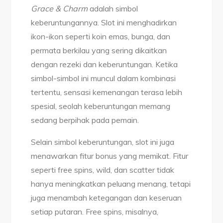
Grace & Charm
adalah simbol
keberuntungannya. Slot ini menghadirkan
ikon-ikon seperti koin emas, bunga, dan
permata berkilau yang sering dikaitkan
dengan rezeki dan keberuntungan. Ketika
simbol-simbol ini muncul dalam kombinasi
tertentu, sensasi kemenangan terasa lebih
spesial, seolah keberuntungan memang
sedang berpihak pada pemain.
Selain simbol keberuntungan, slot ini juga
menawarkan fitur bonus yang memikat. Fitur
seperti free spins, wild, dan scatter tidak
hanya meningkatkan peluang menang, tetapi
juga menambah ketegangan dan keseruan
setiap putaran. Free spins, misalnya,