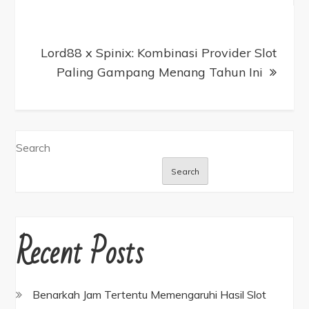
Lord88 x Spinix: Kombinasi Provider Slot
Paling Gampang Menang Tahun Ini
Search
Search
Recent Posts
Benarkah Jam Tertentu Memengaruhi Hasil Slot