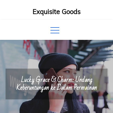
Skip
Exquisite Goods
to
content
Lucky Grace & Charm: Undang
Keberuntungan ke Dalam Permainan