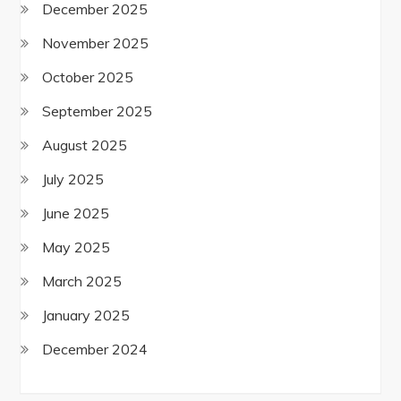
December 2025
November 2025
October 2025
September 2025
August 2025
July 2025
June 2025
May 2025
March 2025
January 2025
December 2024