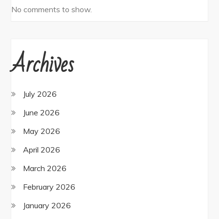
No comments to show.
Archives
July 2026
June 2026
May 2026
April 2026
March 2026
February 2026
January 2026