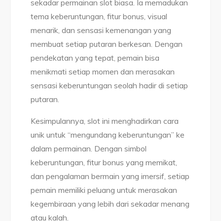
sekadar permainan slot biasa. Ia memadukan
tema keberuntungan, fitur bonus, visual
menarik, dan sensasi kemenangan yang
membuat setiap putaran berkesan. Dengan
pendekatan yang tepat, pemain bisa
menikmati setiap momen dan merasakan
sensasi keberuntungan seolah hadir di setiap
putaran.
Kesimpulannya, slot ini menghadirkan cara
unik untuk “mengundang keberuntungan” ke
dalam permainan. Dengan simbol
keberuntungan, fitur bonus yang memikat,
dan pengalaman bermain yang imersif, setiap
pemain memiliki peluang untuk merasakan
kegembiraan yang lebih dari sekadar menang
atau kalah.