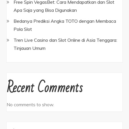
Free Spin VegasBet: Cara Mendapatkan dan Slot
Apa Saja yang Bisa Digunakan
Bedanya Prediksi Angka TOTO dengan Membaca
Pola Slot
Tren Live Casino dan Slot Online di Asia Tenggara:
Tinjauan Umum
Recent Comments
No comments to show.