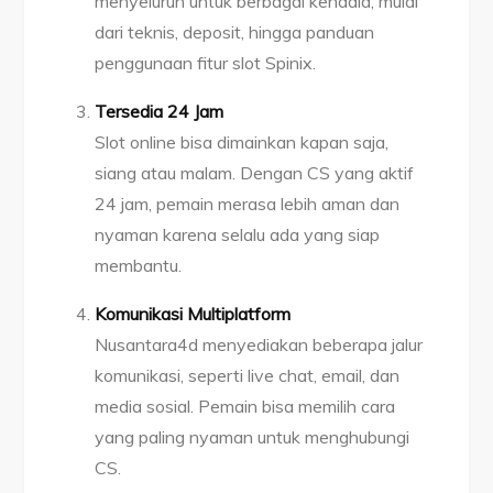
menyeluruh untuk berbagai kendala, mulai
dari teknis, deposit, hingga panduan
penggunaan fitur slot Spinix.
Tersedia 24 Jam
Slot online bisa dimainkan kapan saja,
siang atau malam. Dengan CS yang aktif
24 jam, pemain merasa lebih aman dan
nyaman karena selalu ada yang siap
membantu.
Komunikasi Multiplatform
Nusantara4d menyediakan beberapa jalur
komunikasi, seperti live chat, email, dan
media sosial. Pemain bisa memilih cara
yang paling nyaman untuk menghubungi
CS.