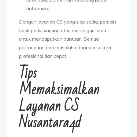
antarmuka.
Dengan layanan CS yang siap sedia, pemain
tidak perlu bingung atau menunggu lama
untuk mendapatkan bantuan. Semua
pertanyaan dan masalah ditangani secara
profesional dan cepat.
Tips
Memaksimalkan
Layanan CS
Nusantara4d