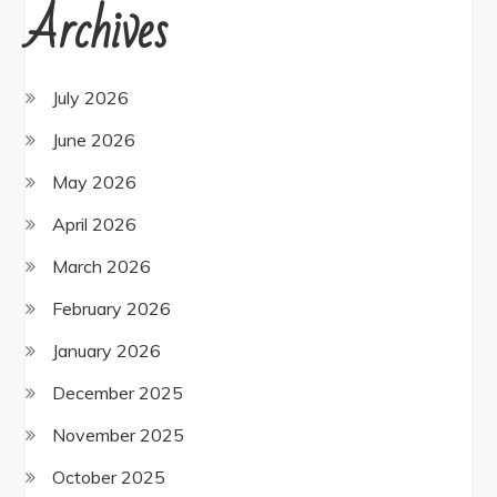
Archives
July 2026
June 2026
May 2026
April 2026
March 2026
February 2026
January 2026
December 2025
November 2025
October 2025