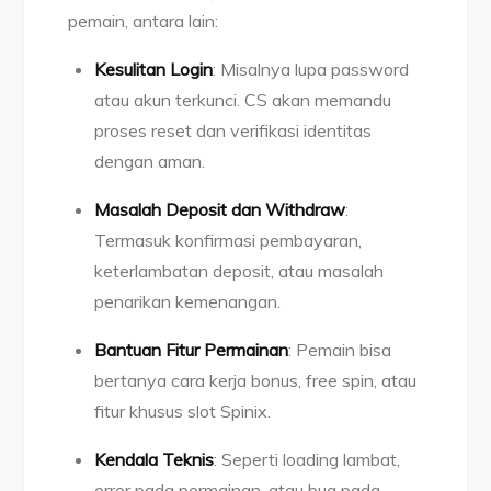
pemain, antara lain:
Kesulitan Login
: Misalnya lupa password
atau akun terkunci. CS akan memandu
proses reset dan verifikasi identitas
dengan aman.
Masalah Deposit dan Withdraw
:
Termasuk konfirmasi pembayaran,
keterlambatan deposit, atau masalah
penarikan kemenangan.
Bantuan Fitur Permainan
: Pemain bisa
bertanya cara kerja bonus, free spin, atau
fitur khusus slot Spinix.
Kendala Teknis
: Seperti loading lambat,
error pada permainan, atau bug pada