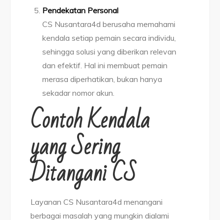
Pendekatan Personal
CS Nusantara4d berusaha memahami
kendala setiap pemain secara individu,
sehingga solusi yang diberikan relevan
dan efektif. Hal ini membuat pemain
merasa diperhatikan, bukan hanya
sekadar nomor akun.
Contoh Kendala
yang Sering
Ditangani CS
Layanan CS Nusantara4d menangani
berbagai masalah yang mungkin dialami