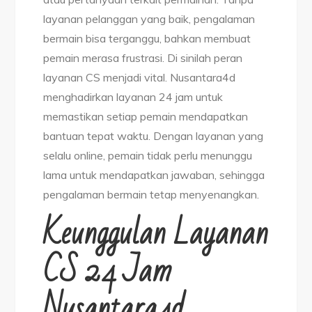
layanan pelanggan yang baik, pengalaman
bermain bisa terganggu, bahkan membuat
pemain merasa frustrasi. Di sinilah peran
layanan CS menjadi vital. Nusantara4d
menghadirkan layanan 24 jam untuk
memastikan setiap pemain mendapatkan
bantuan tepat waktu. Dengan layanan yang
selalu online, pemain tidak perlu menunggu
lama untuk mendapatkan jawaban, sehingga
pengalaman bermain tetap menyenangkan.
Keunggulan Layanan
CS 24 Jam
Nusantara4d