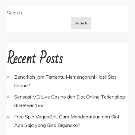
Search
Search
Recent Posts
Benarkah Jam Tertentu Memengaruhi Hasil Slot
Online?
Sensasi MG Live Casino dan Slot Online Terlengkap
di Betwin188
Free Spin VegasBet: Cara Mendapatkan dan Slot
Apa Saja yang Bisa Digunakan