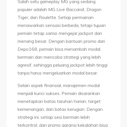
Salah satu gameplay MG yang sedang
populer adalah MG Live Baccarat, Dragon
Tiger, dan Roulette. Setiap permainan
menawarkan sensasi berbeda, tetapi tujuan
pemain tetap sama: mengejar jackpot dan
menang besar. Dengan bantuan promo dari
Depo168, pemain bisa menambah modal
bermain dan mencoba strategi yang lebih
agresif, sehingga peluang jackpot lebih tinggi
tanpa harus mengeluarkan modal besar.
Selain aspek finansial, manajemen modal
menjadi kunci sukses. Pemain disarankan
menetapkan batas taruhan harian, target
kemenangan, dan batas kerugian. Dengan
strategi ini, setiap sesi bermain lebih
terkontrol, dan promo garansi kekalahan bisa