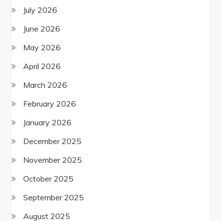
July 2026
June 2026
May 2026
April 2026
March 2026
February 2026
January 2026
December 2025
November 2025
October 2025
September 2025
August 2025