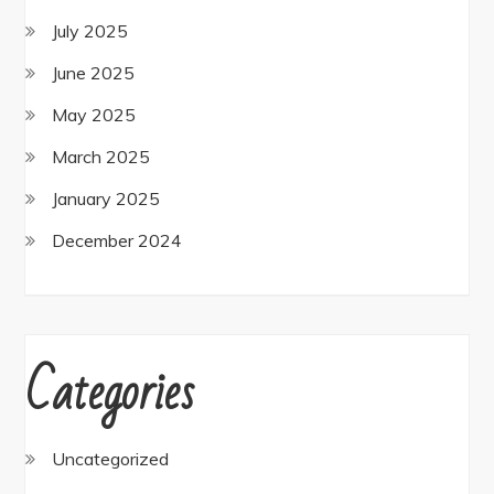
July 2025
June 2025
May 2025
March 2025
January 2025
December 2024
Categories
Uncategorized