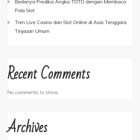
Bedanya Prediksi Angka TOTO dengan Membaca
Pola Slot
Tren Live Casino dan Slot Online di Asia Tenggara:
Tinjauan Umum
Recent Comments
No comments to show.
Archives