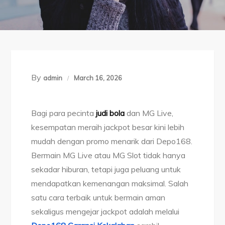
By
admin
March 16, 2026
Bagi para pecinta
judi bola
dan MG Live,
kesempatan meraih jackpot besar kini lebih
mudah dengan promo menarik dari Depo168.
Bermain MG Live atau MG Slot tidak hanya
sekadar hiburan, tetapi juga peluang untuk
mendapatkan kemenangan maksimal. Salah
satu cara terbaik untuk bermain aman
sekaligus mengejar jackpot adalah melalui