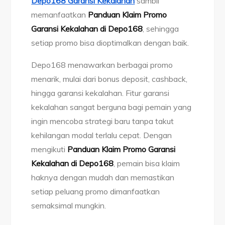
Depo168 Garansi Kekalahan
sambil
memanfaatkan
Panduan Klaim Promo
Garansi Kekalahan di Depo168
, sehingga
setiap promo bisa dioptimalkan dengan baik.
Depo168 menawarkan berbagai promo
menarik, mulai dari bonus deposit, cashback,
hingga garansi kekalahan. Fitur garansi
kekalahan sangat berguna bagi pemain yang
ingin mencoba strategi baru tanpa takut
kehilangan modal terlalu cepat. Dengan
mengikuti
Panduan Klaim Promo Garansi
Kekalahan di Depo168
, pemain bisa klaim
haknya dengan mudah dan memastikan
setiap peluang promo dimanfaatkan
semaksimal mungkin.