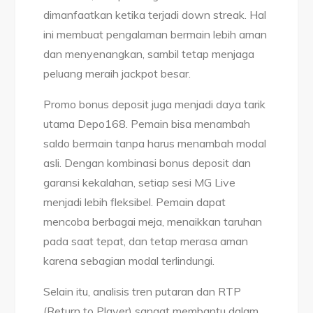
dimanfaatkan ketika terjadi down streak. Hal
ini membuat pengalaman bermain lebih aman
dan menyenangkan, sambil tetap menjaga
peluang meraih jackpot besar.
Promo bonus deposit juga menjadi daya tarik
utama Depo168. Pemain bisa menambah
saldo bermain tanpa harus menambah modal
asli. Dengan kombinasi bonus deposit dan
garansi kekalahan, setiap sesi MG Live
menjadi lebih fleksibel. Pemain dapat
mencoba berbagai meja, menaikkan taruhan
pada saat tepat, dan tetap merasa aman
karena sebagian modal terlindungi.
Selain itu, analisis tren putaran dan RTP
(Return to Player) sangat membantu dalam