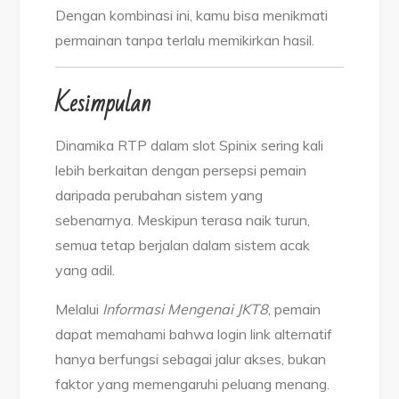
Dengan kombinasi ini, kamu bisa menikmati
permainan tanpa terlalu memikirkan hasil.
Kesimpulan
Dinamika RTP dalam slot Spinix sering kali
lebih berkaitan dengan persepsi pemain
daripada perubahan sistem yang
sebenarnya. Meskipun terasa naik turun,
semua tetap berjalan dalam sistem acak
yang adil.
Melalui
Informasi Mengenai JKT8
, pemain
dapat memahami bahwa login link alternatif
hanya berfungsi sebagai jalur akses, bukan
faktor yang memengaruhi peluang menang.