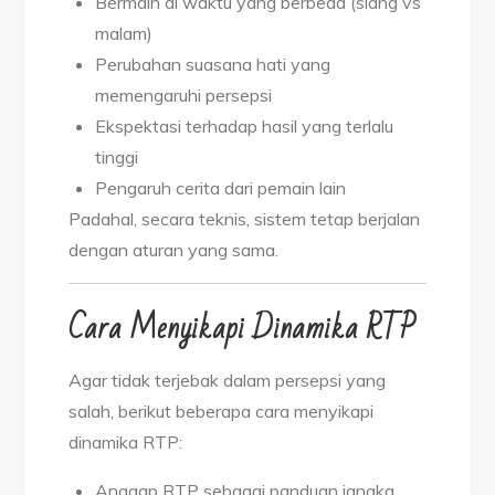
Bermain di waktu yang berbeda (siang vs
malam)
Perubahan suasana hati yang
memengaruhi persepsi
Ekspektasi terhadap hasil yang terlalu
tinggi
Pengaruh cerita dari pemain lain
Padahal, secara teknis, sistem tetap berjalan
dengan aturan yang sama.
Cara Menyikapi Dinamika RTP
Agar tidak terjebak dalam persepsi yang
salah, berikut beberapa cara menyikapi
dinamika RTP:
Anggap RTP sebagai panduan jangka