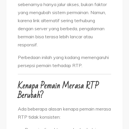
sebenarnya hanya jalur akses, bukan faktor
yang mengubah sistem permainan. Namun,
karena link alternatif sering terhubung
dengan server yang berbeda, pengalaman
bermain bisa terasa lebih lancar atau
responsif.
Perbedaan inilah yang kadang memengaruhi
persepsi pemain terhadap RTP.
Kenapa Pemain Merasa RTP
Berubah?
Ada beberapa alasan kenapa pemain merasa
RTP tidak konsisten: