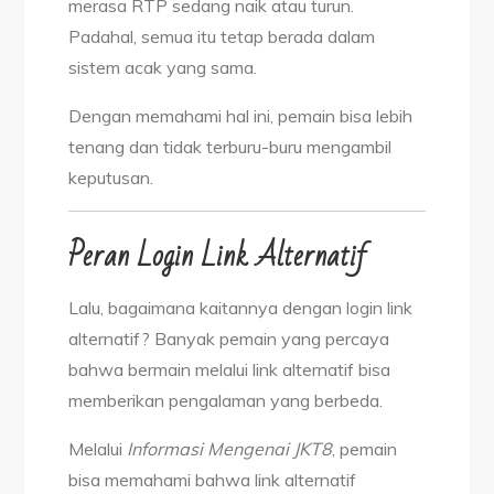
merasa RTP sedang naik atau turun.
Padahal, semua itu tetap berada dalam
sistem acak yang sama.
Dengan memahami hal ini, pemain bisa lebih
tenang dan tidak terburu-buru mengambil
keputusan.
Peran Login Link Alternatif
Lalu, bagaimana kaitannya dengan login link
alternatif? Banyak pemain yang percaya
bahwa bermain melalui link alternatif bisa
memberikan pengalaman yang berbeda.
Melalui
Informasi Mengenai JKT8
, pemain
bisa memahami bahwa link alternatif