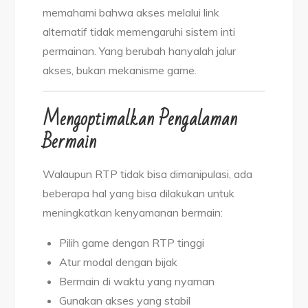
memahami bahwa akses melalui link
alternatif tidak memengaruhi sistem inti
permainan. Yang berubah hanyalah jalur
akses, bukan mekanisme game.
Mengoptimalkan Pengalaman
Bermain
Walaupun RTP tidak bisa dimanipulasi, ada
beberapa hal yang bisa dilakukan untuk
meningkatkan kenyamanan bermain:
Pilih game dengan RTP tinggi
Atur modal dengan bijak
Bermain di waktu yang nyaman
Gunakan akses yang stabil