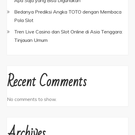
Apa Saja yang Bisa Digunakan
Bedanya Prediksi Angka TOTO dengan Membaca
Pola Slot
Tren Live Casino dan Slot Online di Asia Tenggara:
Tinjauan Umum
Recent Comments
No comments to show.
Archives