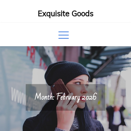
Skip
Exquisite Goods
to
content
Month:
February 2026