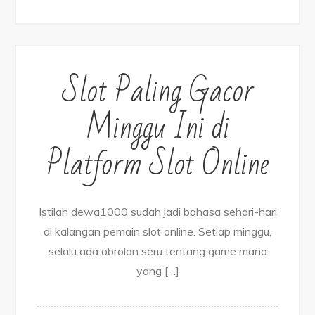
Slot Paling Gacor
Minggu Ini di
Platform Slot Online
Istilah dewa1000 sudah jadi bahasa sehari-hari
di kalangan pemain slot online. Setiap minggu,
selalu ada obrolan seru tentang game mana
yang […]