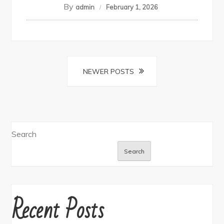
By
admin
February 1, 2026
Posts
NEWER POSTS
navigation
Search
Search
Recent Posts