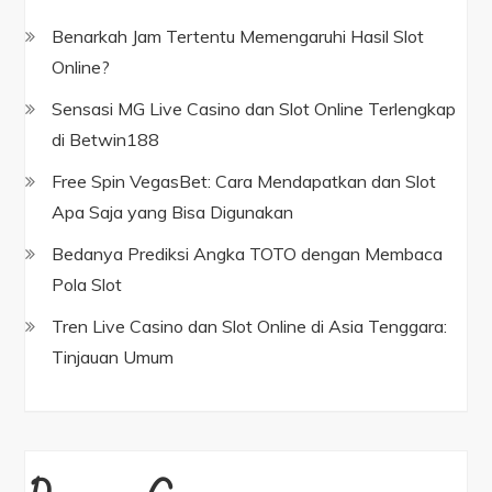
Benarkah Jam Tertentu Memengaruhi Hasil Slot
Online?
Sensasi MG Live Casino dan Slot Online Terlengkap
di Betwin188
Free Spin VegasBet: Cara Mendapatkan dan Slot
Apa Saja yang Bisa Digunakan
Bedanya Prediksi Angka TOTO dengan Membaca
Pola Slot
Tren Live Casino dan Slot Online di Asia Tenggara:
Tinjauan Umum